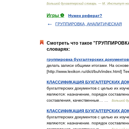
Большой
бухгалтерский
словарь
. —
М
.
:
Институт
но
Игры ⚽
Нужен реферат?
ГРУППИРОВКА, АНАЛИТИЧЕСКАЯ
Смотреть что такое "ГРУППИРОВ
словарях:
группировка бухгалтерских документов
делать записи общими итогами. На основе
[http://www.lexikon.ru/dict/buh/index.html
КЛАССИФИКАЦИЯ БУХГАЛТЕРСКИХ ДО
бухгалтерских документов с целью их изу
являются: назначение, порядок составлен
составления, качественные… …
Большой бу
КЛАССИФИКАЦИЯ БУХГАЛТЕРСКИХ ДО
бухгалтерских документов с целью их изу
являются: назначение. порядок составлен