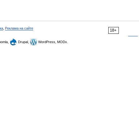
ка
,
Реклама на сайте
18+
omla,
Drupal,
WordPress, MODx.