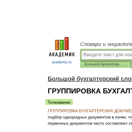
Словари и энциклоп
academic.ru
Большой бухгалтерский словарь
Большой бухгалтерский сло
ГРУППИРОВКА БУХГАЛ
Толкование
ГРУППИРОВКА
БУХГАЛТЕРСКИХ
ДОКУМЕ
подбор
однородных
документов
в
пачки
,
ч
первичных
документов
часто
составляют
с