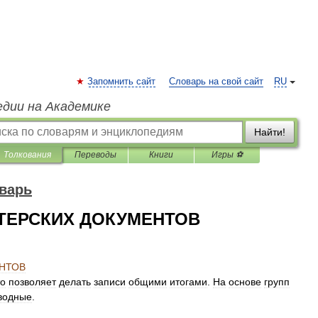
Запомнить сайт
Словарь на свой сайт
RU
едии на Академике
Найти!
Толкования
Переводы
Книги
Игры ⚽
варь
ТЕРСКИХ ДОКУМЕНТОВ
НТОВ
то
позволяет
делать
записи
общими
итогами
.
На
основе
групп
водные
.