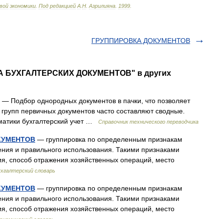
вой
экономики
.
Под
редакцией
А
.
Н
.
Азрилияна
.
1999
.
ГРУППИРОВКА ДОКУМЕНТОВ
КА БУХГАЛТЕРСКИХ ДОКУМЕНТОВ" в других
— Подбор однородных документов в пачки, что позволяет
 групп первичных документов часто составляют сводные.
] Тематики бухгалтерский учет …
Справочник технического переводчика
КУМЕНТОВ
— группировка по определенным признакам
чения и правильного использования. Такими признаками
ия, способ отражения хозяйственных операций, место
хгалтерский словарь
КУМЕНТОВ
— группировка по определенным признакам
чения и правильного использования. Такими признаками
ия, способ отражения хозяйственных операций, место