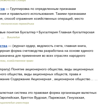
ономический словарь
тов
— Группировка по определенным признакам
чения и правильного использования. Такими признаками
ия, способ отражения хозяйственных операций, место
 технического переводчика
ые понятия Бухгалтер • Бухгалтерия Главная бухгалтерская
чё …
Википедия
ства
— (журнал ордер, ведомость счета, главная книга,
ерная форма счетоводства разработана на основе единого
назначена для применения во всех отраслях народного
логи, хозяйственное право
ompany) Понятие акционерного общества, виды акционерных
ого общества, виды акционерных обществ, права и
ржание Содержание Акционерная , акционерное общество… …
Валютная система это правовая форма организации валютных
вропейская, Бреттон Вудская, Парижская, Генуэзская,
нциклопедия инвестора