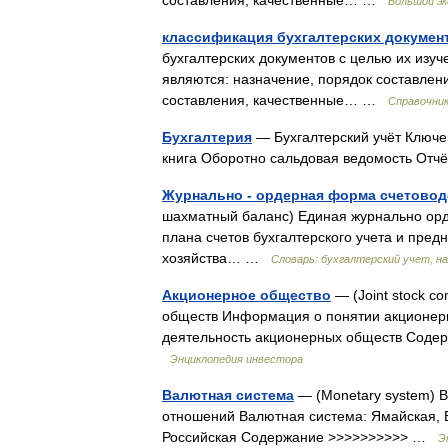
составления, качественные… …
Большой эк
классификация бухгалтерских докумен
бухгалтерских документов с целью их изу
являются: назначение, порядок составлен
составления, качественные… …
Справочник
Бухгалтерия
— Бухгалтерский учёт Ключев
книга Оборотно сальдовая ведомость От
Журнально - ордерная форма счетовод
шахматный баланс) Единая журнально орд
плана счетов бухгалтерского учета и пред
хозяйства… …
Словарь: бухгалтерский учет, на
Акционерное общество
— (Joint stock c
обществ Информация о понятии акционерн
деятельность акционерных обществ Соде
Энциклопедия инвестора
Валютная система
— (Monetary system) 
отношений Валютная система: Ямайская, Е
Российская Содержание >>>>>>>>>> …
Э